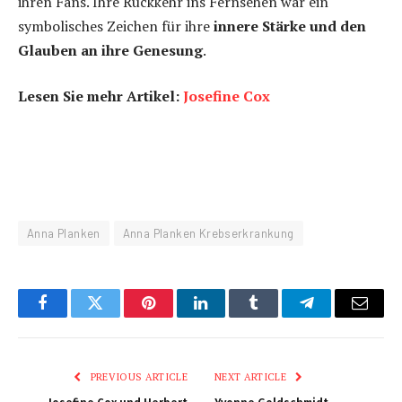
ihren Fans. Ihre Rückkehr ins Fernsehen war ein
symbolisches Zeichen für ihre
innere Stärke und den
Glauben an ihre Genesung
.
Lesen Sie mehr Artikel:
Josefine Cox
Anna Planken
Anna Planken Krebserkrankung
Facebook
Twitter
Pinterest
LinkedIn
Tumblr
Telegram
Email
PREVIOUS ARTICLE
NEXT ARTICLE