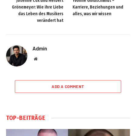
Josefine Cox und Herbert
Yvonne Goldschmidt –
Grönemeyer: Wie ihre Liebe
Karriere, Beziehungen und
das Leben des Musikers
alles, was wir wissen
verändert hat
Admin
Website
ADD A COMMENT
TOP-BEITRÄGE